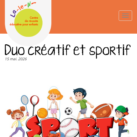
Aller
au
Toggle
contenu
naviga
principal
Duo créatif et sportif
15 mai. 2026