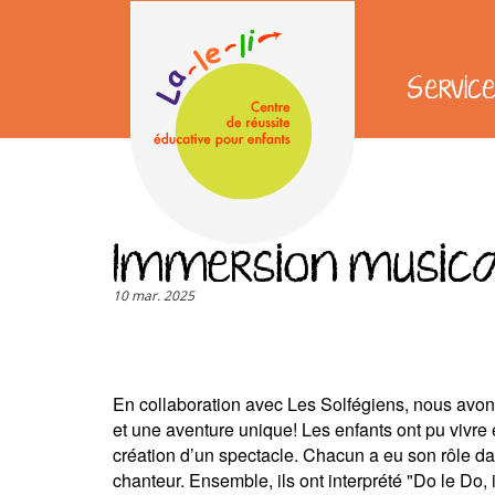
Aller
au
contenu
Servic
principal
User
account
menu
Immersion musica
10 mar. 2025
En collaboration avec Les Solfégiens, nous avons
et une aventure unique! Les enfants ont pu vivre
création d’un spectacle. Chacun a eu son rôle dan
chanteur. Ensemble, ils ont interprété "Do le Do, il