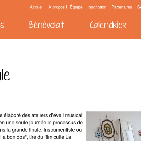
Accueil
À propos
Équipe
Inscription
Partenaires
S
es
Bénévolat
Calendrier
le
 élaboré des ateliers d’éveil musical
 en une seule journée le processus de
s la grande finale: instrumentiste ou
 a bon dos", tiré du film culte La