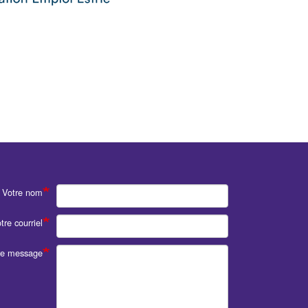
Votre nom
tre courriel
re message