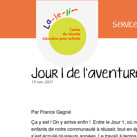
Aller
au
contenu
Servic
principal
User
account
menu
Jour 1 de l'aventur
15 nov. 2021
Par France Gagné
Ça y est ! On y arrive enfin ! Entre le Jour 1, où 
enfants de notre communauté à réussir, tout en épa
s’est écoulé plusieurs années. Le travail à temps pl