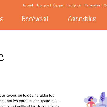
Accueil
À propos
Équipe
Inscription
Partenaires
S
es
Bénévolat
Calendrier
e
nous avons eu le désir d’aider les
ulant les parents, et aujourd’hui, il
ein, la famille et tout le tralala, ça